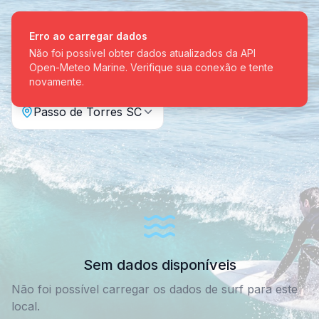
BoasOndas
Erro ao carregar dados
Não foi possível obter dados atualizados da API
Open-Meteo Marine. Verifique sua conexão e tente
Boletim das Ondas
novamente.
Passo de Torres SC
Sem dados disponíveis
Não foi possível carregar os dados de surf para este
local.